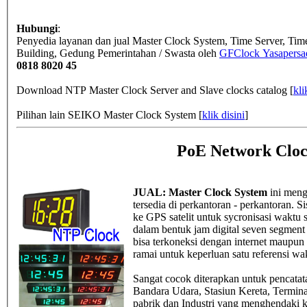
Hubungi
:
Penyedia layanan dan jual Master Clock System, Time Server, Ti
Building, Gedung Pemerintahan / Swasta
oleh
GFClock Yasapersad
0818 8020 45
Download NTP Master Clock Server and Slave clocks catalog [
kli
Pilihan lain SEIKO Master Clock System [
klik disini
]
PoE Network Cloc
JUAL: Master Clock System
ini meng
tersedia di perkantoran - perkantoran.
ke GPS satelit untuk sycronisasi waktu 
dalam bentuk jam digital seven segment 4
bisa terkoneksi dengan internet maupun i
ramai untuk keperluan satu referensi wa
Sangat cocok diterapkan untuk pencatat
Bandara Udara, Stasiun Kereta, Termina
pabrik dan Industri yang menghendaki k