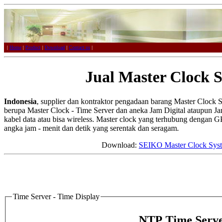
|
Home
|
Product
|
Download
|
Contact us
|
Jual Master Clock S
Indonesia
, supplier dan kontraktor pengadaan barang Master Clock
berupa Master Clock - Time Server dan aneka Jam Digital ataupun Jam
kabel data atau bisa wireless. Master clock yang terhubung dengan G
angka jam - menit dan detik yang serentak dan seragam.
Download:
SEIKO Master Clock Sys
Time Server - Time Display
NTP Time Serve