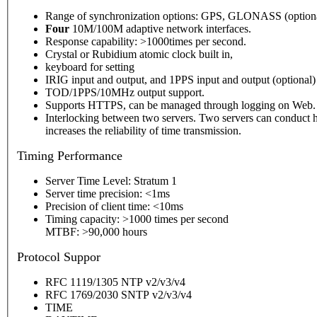
Range of synchronization options: GPS, GLONASS (optional),
Four
10M/100M adaptive network interfaces.
Response capability: >1000times per second.
Crystal or Rubidium atomic clock built in,
keyboard for setting
IRIG input and output, and 1PPS input and output (optional)
TOD/1PPS/10MHz output support.
Supports HTTPS, can be managed through logging on Web.
Interlocking between two servers. Two servers can conduct h
increases the reliability of time transmission.
Timing
Performance
Server Time Level: Stratum 1
Server time precision: <1ms
Precision of client time: <10ms
Timing capacity: >1000 times per second
MTBF: >90,000 hours
P
rotocol Suppor
RFC 1119/1305 NTP v2/v3/v4
RFC 1769/2030 SNTP v2/v3/v4
TIME