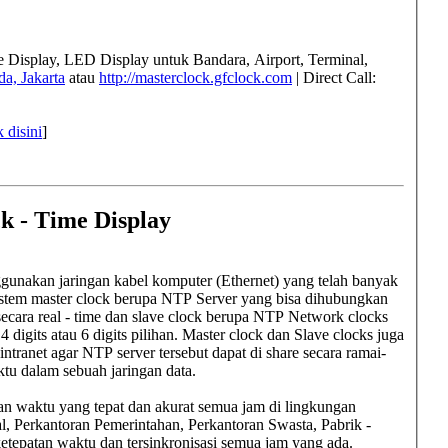
me Display, LED Display untuk
Bandara, Airport, Terminal,
a, Jakarta
atau
http://masterclock.gfclock.com
| Direct Call:
k disini
]
k - Time Display
gunakan jaringan kabel komputer (Ethernet) yang telah banyak
 Sistem master clock berupa NTP Server yang bisa dihubungkan
secara real - time dan slave clock berupa NTP Network clocks
 digits atau 6 digits pilihan. Master clock dan Slave clocks juga
ntranet agar NTP server tersebut dapat di share secara ramai-
ktu dalam sebuah jaringan data.
an waktu yang tepat dan akurat semua jam di lingkungan
l, Perkantoran Pemerintahan, Perkantoran Swasta, Pabrik -
etepatan waktu dan tersinkronisasi semua jam yang ada.