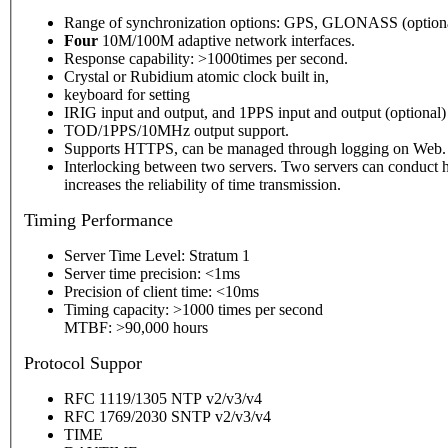
Range of synchronization options: GPS, GLONASS (optional),
Four
10M/100M adaptive network interfaces.
Response capability: >1000times per second.
Crystal or Rubidium atomic clock built in,
keyboard for setting
IRIG input and output, and 1PPS input and output (optional)
TOD/1PPS/10MHz output support.
Supports HTTPS, can be managed through logging on Web.
Interlocking between two servers. Two servers can conduct h
increases the reliability of time transmission.
Timing
Performance
Server Time Level: Stratum 1
Server time precision: <1ms
Precision of client time: <10ms
Timing capacity: >1000 times per second
MTBF: >90,000 hours
P
rotocol Suppor
RFC 1119/1305 NTP v2/v3/v4
RFC 1769/2030 SNTP v2/v3/v4
TIME