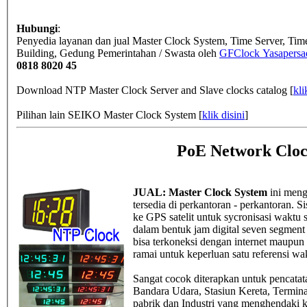
Hubungi
:
Penyedia layanan dan jual Master Clock System, Time Server, Ti
Building, Gedung Pemerintahan / Swasta
oleh
GFClock Yasapersad
0818 8020 45
Download NTP Master Clock Server and Slave clocks catalog [
kli
Pilihan lain SEIKO Master Clock System [
klik disini
]
PoE Network Cloc
JUAL: Master Clock System
ini meng
tersedia di perkantoran - perkantoran.
ke GPS satelit untuk sycronisasi waktu 
dalam bentuk jam digital seven segment 4
bisa terkoneksi dengan internet maupun i
ramai untuk keperluan satu referensi wa
Sangat cocok diterapkan untuk pencatat
Bandara Udara, Stasiun Kereta, Termina
pabrik dan Industri yang menghendaki k