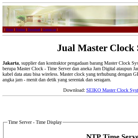
|
Home
|
Product
|
Download
|
Contact us
|
Jual Master Clock 
Jakarta
, supplier dan kontraktor pengadaan barang Master Clock S
berupa Master Clock - Time Server dan aneka Jam Digital ataupun Jam
kabel data atau bisa wireless. Master clock yang terhubung dengan G
angka jam - menit dan detik yang serentak dan seragam.
Download:
SEIKO Master Clock Sys
Time Server - Time Display
NTP Time Serve