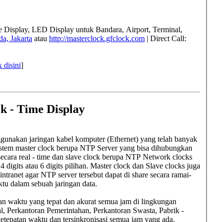
me Display, LED Display untuk
Bandara, Airport, Terminal,
a, Jakarta
atau
http://masterclock.gfclock.com
| Direct Call:
k disini
]
k - Time Display
gunakan jaringan kabel komputer (Ethernet) yang telah banyak
 Sistem master clock berupa NTP Server yang bisa dihubungkan
secara real - time dan slave clock berupa NTP Network clocks
 digits atau 6 digits pilihan. Master clock dan Slave clocks juga
ntranet agar NTP server tersebut dapat di share secara ramai-
ktu dalam sebuah jaringan data.
an waktu yang tepat dan akurat semua jam di lingkungan
l, Perkantoran Pemerintahan, Perkantoran Swasta, Pabrik -
etepatan waktu dan tersinkronisasi semua jam yang ada.